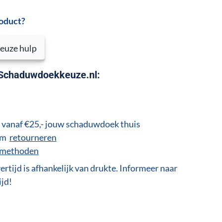
roduct?
euze hulp
 Schaduwdoekkeuze.nl:
vanaf €25,- jouw schaduwdoek thuis
 om
retourneren
lmethoden
ertijd is afhankelijk van drukte. Informeer naar
ijd!