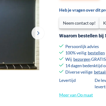
Heb je vragen over dit p
Neem contact op!
K
Waarom bestellen bij
Persoonlijk advies
100% veilig
bestellen
Wij
bezorgen
GRATIS 
14 dagen bedenktijd
Diverse veilige
betaa
Levertijd
De lev
levert
Meer van Op maat