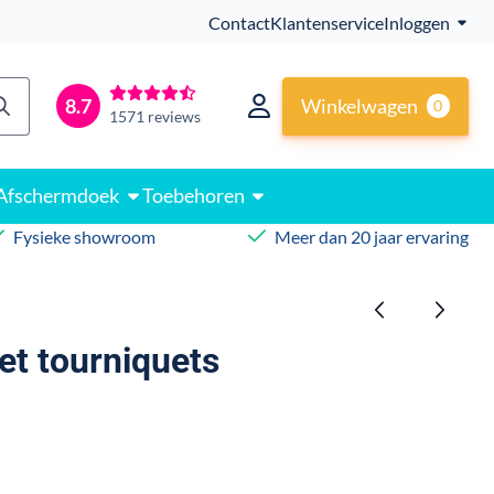
Contact
Klantenservice
Inloggen
Winkelwagen
8.7
0
1571 reviews
Afschermdoek
Toebehoren
Fysieke showroom
Meer dan 20 jaar ervaring
t tourniquets