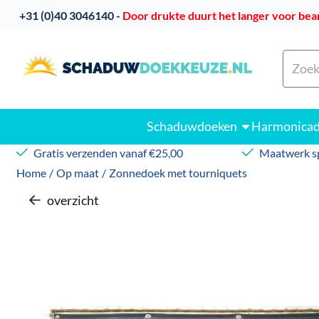
Cookievoorkeuren zijn beschikbaar. Kies instellingen of sta
​
+31 (0)40 3046140 -
Door drukte duurt het langer voor bea
Zoeke
Schaduwdoeken
Harmonica
Gratis verzenden vanaf €25,00
Maatwerk sp
Home
/
Op maat
/
Zonnedoek met tourniquets
overzicht