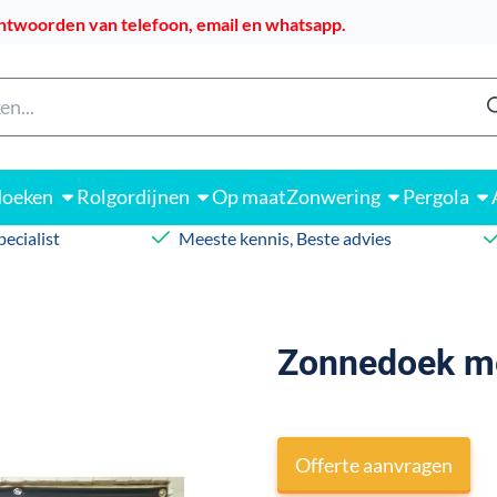
 alle cookies toe.
ntwoorden van telefoon, email en whatsapp.
n
doeken
Rolgordijnen
Op maat
Zonwering
Pergola
ecialist
Meeste kennis, Beste advies
Zonnedoek me
Offerte aanvragen