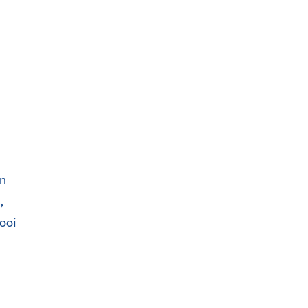
an
,
ooi