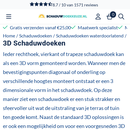
Cookievoorkeuren zijn beschikbaar. Kies instellingen of sta
8.7 / 10
van
1571
reviews
0
Gratis verzenden vanaf €25,00
Maatwerk specialist
Me
Home
/
Schaduwdoeken
/
Schaduwdoeken waterdoorlatend
/
3D Schaduwdoeken
Ieder rechthoek, vierkant of trapeze schaduwdoek kan
als een 3D vorm gemonteerd worden. Wanneer men de
bevestigingspunten diagonaal of onderling op
verschillende hoogtes monteert ontstaat er een 3
dimensionale vorm in het schaduwdoek. Op deze
manier ziet een schaduwdoek er een stuk strakker en
sfeervoller uit wat de uitstraling van je terras of tuin
ten goede komt. Naast de standaard 3D oplossingen is
er ook een mogelijkheid om voor een voorgesneden 3D