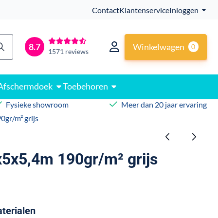
Contact
Klantenservice
Inloggen
Winkelwagen
8.7
0
1571 reviews
Afschermdoek
Toebehoren
Fysieke showroom
Meer dan 20 jaar ervaring
gr/m² grijs
5x5,4m 190gr/m² grijs
terialen