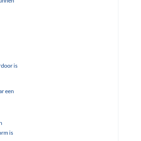
kunnen
rdoor is
ar een
n
orm is