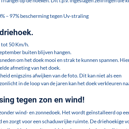
Triangel op de hoeken. Dit i.p.v. ingeslagen zeilringen die 
90% – 97% bescherming tegen Uv-straling
driehoek.
 tot 50 Km/h.
september buiten blijven hangen.
gesneden om het doek mooi en strak te kunnen spannen. Hie
elde afmeting van het doek.
eid enigszins afwijken van de foto. Dit kan niet als een
onlicht in de loop van de jaren kan het doek verkleuren na
ing tegen zon en wind!
jzonder wind- en zonnedoek. Het wordt geïnstalleerd op ee
ad en zorgt voor een schaduwrijke ruimte. De driehoekige v