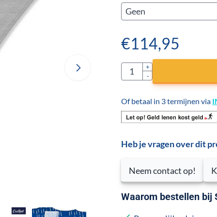
€
114,95
Aantal
+
-
Of betaal in 3 termijnen via
I
Heb je vragen over dit p
Neem contact op!
K
Waarom bestellen bij