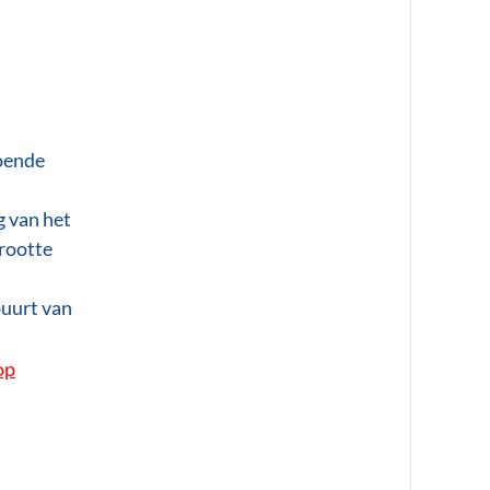
doende
g van het
grootte
buurt van
op