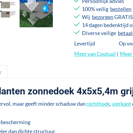
Persoonlijk advies
100% veilig
bestellen
Wij
bezorgen
GRATIS 
14 dagen bedenktijd
Diverse veilige
betaa
Levertijd
Op voo
Meer van Coolsail
|
Meer 
anten zonnedoek 4x5x5,4m gri
feervol, maar geeft minder schaduw dan
rechthoek
,
vierkant
-bescherming
er dan dichte structuur.