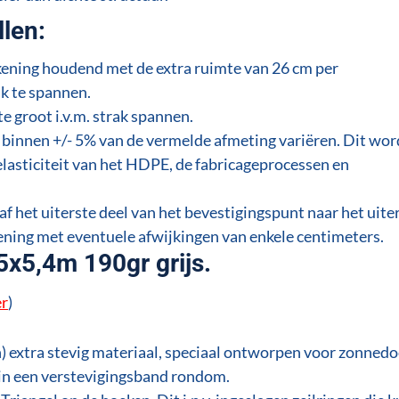
llen:
ekening houdend met de extra ruimte van 26 cm per
k te spannen.
te groot i.v.m. strak spannen.
binnen +/- 5% van de vermelde afmeting variëren. Dit wor
elasticiteit van het HDPE, de fabricageprocessen en
f het uiterste deel van het bevestigingspunt naar het uite
ening met eventuele afwijkingen van enkele centimeters.
5x5,4m 190gr grijs.
er
)
 extra stevig materiaal, speciaal ontworpen voor zonnedo
in een verstevigingsband rondom.