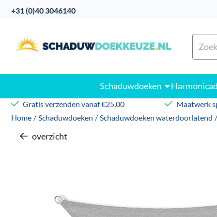
Cookievoorkeuren zijn beschikbaar. Kies instellingen of sta
+31 (0)40 3046140
Zoeke
Schaduwdoeken
Harmonica
Gratis verzenden vanaf €25,00
Maatwerk sp
Home
/
Schaduwdoeken
/
Schaduwdoeken waterdoorlatend
overzicht