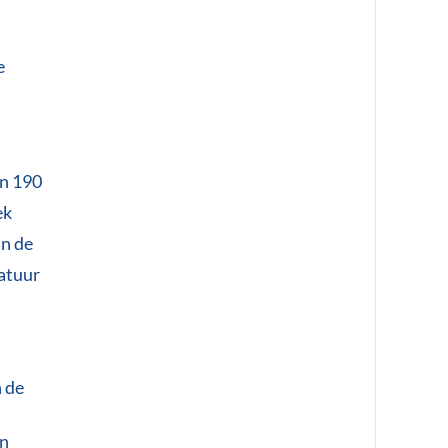
e
an 190
ek
in de
ratuur
n de
en