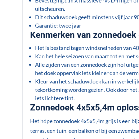
Bevestiging d.m.v. massieve rvs D-ringen of 
uitscheuren.
Dit schaduwdoek geeft minstens vijf jaar 
Garantie: twee jaar
Kenmerken van zonnedoek 
Het is bestand tegen windsnelheden van 40
Kan het hele seizoen van maart tot en met 
Alle zijden van een zonnedoek zijn hol uit
het doek oppervlak iets kleiner dan de verm
Kleur van het schaduwdoek kan in werkelijkh
tekortkoming worden gezien. Ook door het z
iets lichtere tint.
Zonnedoek 4x5x5,4m oploss
Het hdpe zonnedoek 4x5x5,4m grijs is een bi
terras, een tuin, een balkon of bij een zwemb