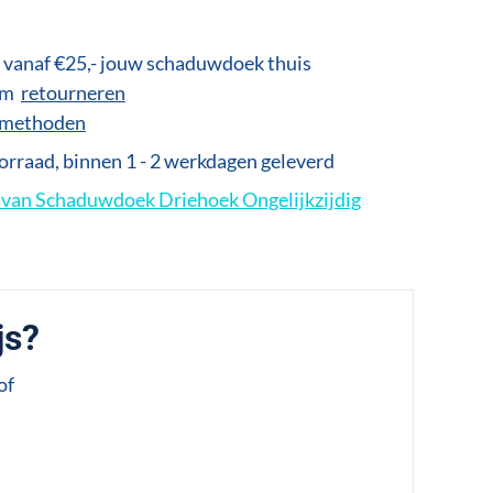
vanaf €25,- jouw schaduwdoek thuis
 om
retourneren
lmethoden
rraad, binnen 1 - 2 werkdagen geleverd
van Schaduwdoek Driehoek Ongelijkzijdig
js?
of