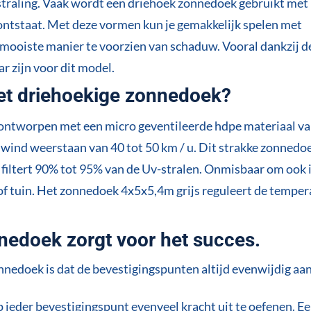
straling. Vaak wordt een driehoek zonnedoek gebruikt met
ontstaat. Met deze vormen kun je gemakkelijk spelen met
mooiste manier te voorzien van schaduw. Vooral dankzij d
r zijn voor dit model.
het driehoekige zonnedoek?
ontworpen met een micro geventileerde hdpe materiaal v
 wind weerstaan van 40 tot 50 km / u. Dit strakke zonnedo
 filtert 90% tot 95% van de Uv-stralen. Onmisbaar om ook 
 of tuin. Het zonnedoek 4x5x5,4m grijs reguleert de tempe
nedoek zorgt voor het succes.
onnedoek is dat de bevestigingspunten altijd evenwijdig aa
 ieder bevestigingspunt evenveel kracht uit te oefenen. E