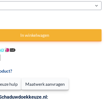
In winkelwagen
N3
roduct?
euze hulp
Maatwerk aanvragen
 Schaduwdoekkeuze.nl: