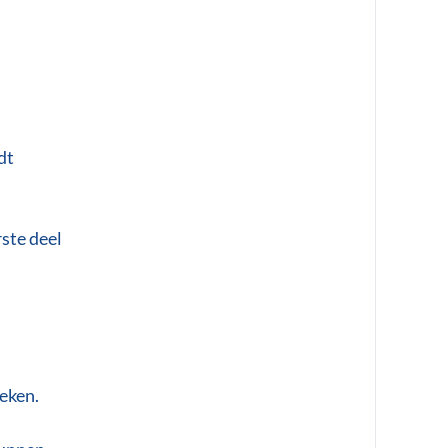
dt
rste deel
eken.