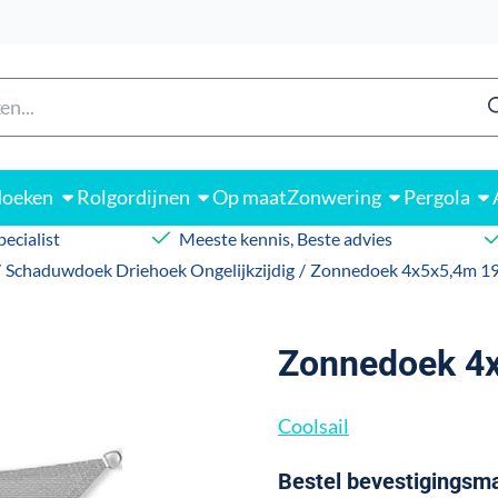
 alle cookies toe.
n
doeken
Rolgordijnen
Op maat
Zonwering
Pergola
ecialist
Meeste kennis, Beste advies
/
Schaduwdoek Driehoek Ongelijkzijdig
/
Zonnedoek 4x5x5,4m 190
Zonnedoek 4x
Coolsail
Bestel bevestigingsma