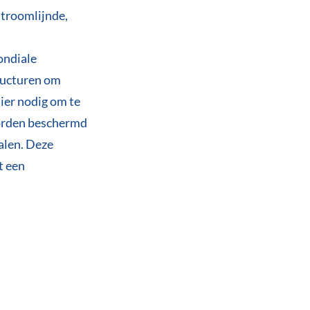
stroomlijnde,
ondiale
ructuren om
ier nodig om te
worden beschermd
alen. Deze
t een