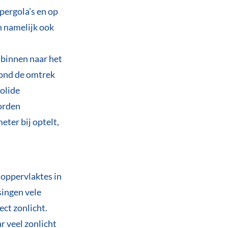
pergola’s en op
n namelijk ook
binnen naar het
rond de omtrek
solide
worden
eter bij optelt,
 oppervlaktes in
singen vele
ect zonlicht.
 veel zonlicht