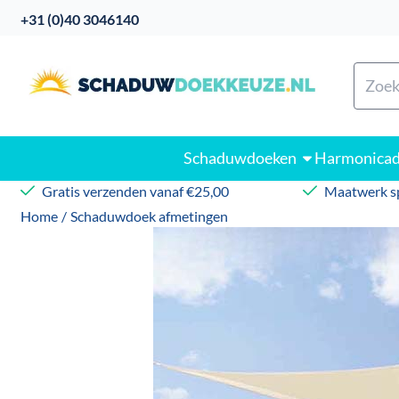
Cookievoorkeuren zijn beschikbaar. Kies instellingen of sta
+31 (0)40 3046140
Zoeke
Schaduwdoeken
Harmonica
Gratis verzenden vanaf €25,00
Maatwerk sp
Home
/
Schaduwdoek afmetingen