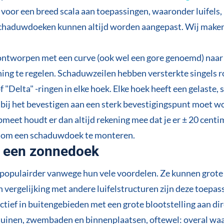
 voor een breed scala aan toepassingen, waaronder luifels, 
 schaduwdoeken kunnen altijd worden aangepast. Wij make
ontworpen met een curve (ook wel een gore genoemd) naar 
ning te regelen. Schaduwzeilen hebben versterkte singels 
 "Delta" -ringen in elke hoek. Elke hoek heeft een gelaste, 
e bij het bevestigen aan een sterk bevestigingspunt moet 
eet houdt er dan altijd rekening mee dat je er ± 20 centim
ek om een schaduwdoek te monteren.
n een zonnedoek
populairder vanwege hun vele voordelen. Ze kunnen grote
in vergelijking met andere luifelstructuren zijn deze toepas
ctief in buitengebieden met een grote blootstelling aan dir
tuinen, zwembaden en binnenplaatsen, oftewel: overal waar