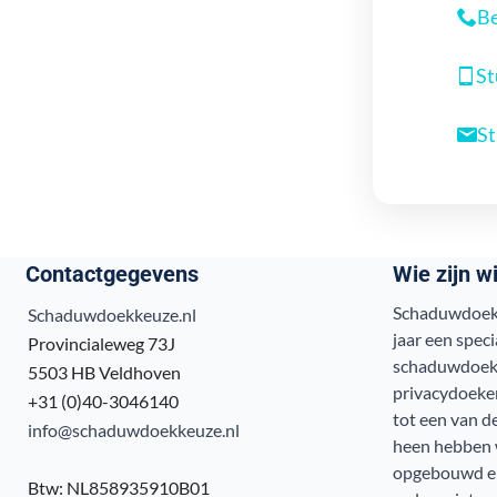
Be
St
St
Contactgegevens
Wie zijn wi
Schaduwdoekk
Schaduwdoekkeuze.nl
jaar een speci
Provincialeweg 73J
schaduwdoek
5503 HB Veldhoven
privacydoeken
+31 (0)40-3046140
tot een van d
info@schaduwdoekkeuze.nl
heen hebben w
opgebouwd en
Btw: NL858935910B01