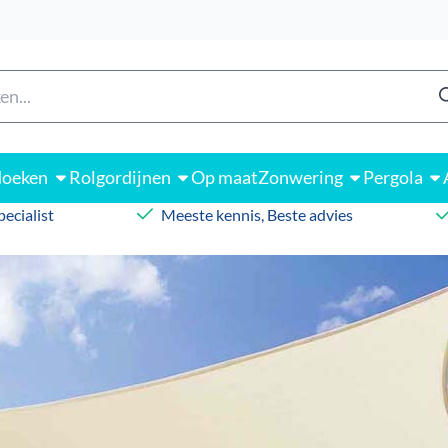
 alle cookies toe.
n
doeken
Rolgordijnen
Op maat
Zonwering
Pergola
ecialist
Meeste kennis, Beste advies