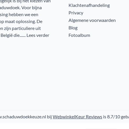
gelijk is bij het kiezen van
Klachtenafhandeling
haduwdoek. Voor bijna
Privacy
ssing hebben we een
Algemene voorwaarden
op maat oplossing. De
Blog
 zijn particuliere uit
lgië die.......
Lees verder
Fotoalbum
.schaduwdoekkeuze.nl bij
WebwinkelKeur Reviews
is 8.7/10 geb