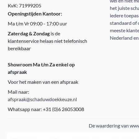
wel en niet mo
KvK: 71999205
het juiste sc
Openingstijden Kantoor:
iedere toepa
standaard of 
Ma t/m Vr 09:00 - 17:00 uur
meeste klanten
Zaterdag & Zondag
is de
Nederland en Be
klantenservice helaas niet telefonisch
bereikbaar
Showroom Ma t/m Za enkel op
afspraak
Voor het maken van een afspraak
Mail naar:
afspraak@schaduwdoekkeuze.nl
Whatsapp naar: +31 (0)6 26053008
De waardering van www