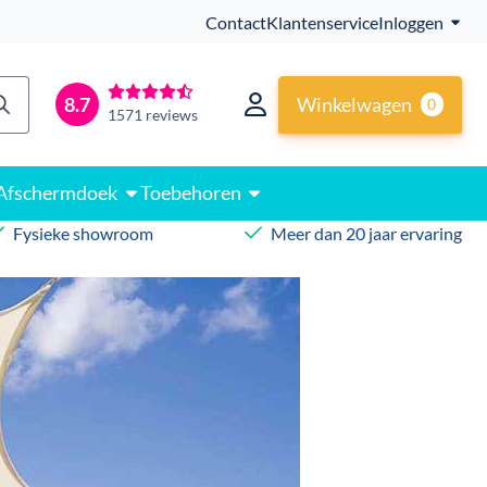
Contact
Klantenservice
Inloggen
Winkelwagen
8.7
0
1571 reviews
Afschermdoek
Toebehoren
Fysieke showroom
Meer dan 20 jaar ervaring