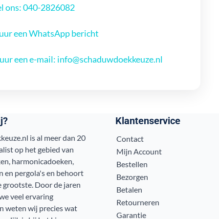
l ons: 040-2826082
uur een WhatsApp bericht
uur een e-mail: info@schaduwdoekkeuze.nl
j?
Klantenservice
euze.nl is al meer dan 20
Contact
alist op het gebied van
Mijn Account
en, harmonicadoeken,
Bestellen
 en pergola's en behoort
Bezorgen
e grootste. Door de jaren
Betalen
e veel ervaring
Retourneren
 weten wij precies wat
Garantie