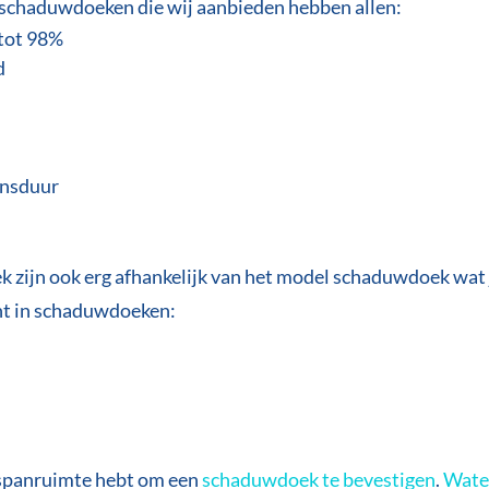
 schaduwdoeken die wij aanbieden hebben allen:
tot 98%
d
ensduur
zijn ook erg afhankelijk van het model schaduwdoek wat 
nt in schaduwdoeken:
e spanruimte hebt om een
schaduwdoek te bevestigen
.
Wate