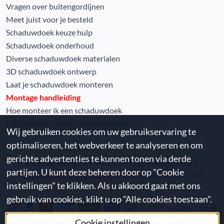
Vragen over buitengordijnen
Meet juist voor je besteld
Schaduwdoek keuze hulp
Schaduwdoek onderhoud
Diverse schaduwdoek materialen
3D schaduwdoek ontwerp
Laat je schaduwdoek monteren
Montage handleiding
Hoe monteer ik een schaduwdoek
Hoe monteer ik een harmonicadoek
Wij gebruiken cookies om uw gebruikservaring te
optimaliseren, het webverkeer te analyseren en om
gerichte advertenties te kunnen tonen via derde
De waardering van www.schaduwdoekkeuze.nl bij
partijen. U kunt deze beheren door op "Cookie
WebwinkelKeur Reviews
is 8.7/10 gebaseerd op 1571
instellingen" te klikken. Als u akkoord gaat met ons
reviews.
gebruik van cookies, klikt u op "Alle cookies toestaan".
Cookie instellingen
Copyright © 2006 -
2026
Schaduwdoekkeuze - onderdeel van