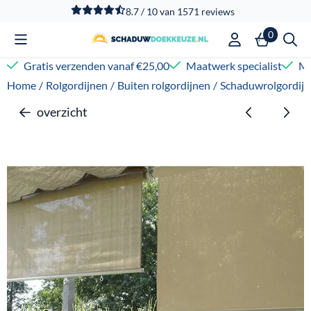
Cookievoorkeuren zijn beschikbaar. Kies instellingen of sta
8.7 / 10
van
1571
reviews
0
Gratis verzenden vanaf €25,00
Maatwerk specialist
Me
Home
/
Rolgordijnen
/
Buiten rolgordijnen
/
Schaduwrolgordijn 
overzicht