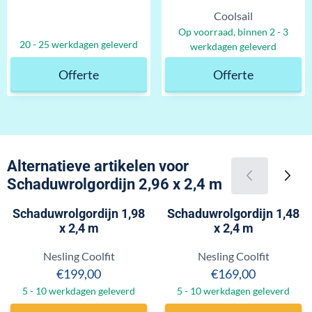
Merk:
Coolsail
Prijs op aanvr
Op voorraad, binnen 2 - 3
Prijs op aanvraag
20 - 25 werkdagen geleverd
werkdagen geleverd
Offerte
Offerte
Alternatieve artikelen voor
Schaduwrolgordijn 2,96 x 2,4 m
Schaduwrolgordijn 1,98
Schaduwrolgordijn 1,48
x 2,4 m
x 2,4 m
Merk:
Merk:
Nesling Coolfit
Nesling Coolfit
Prijs: 199,00
Prijs: 169,00
€199,00
€169,00
5 - 10 werkdagen geleverd
5 - 10 werkdagen geleverd