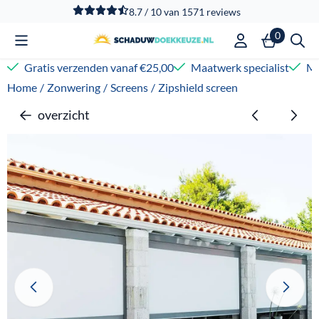
Cookievoorkeuren zijn beschikbaar. Kies instellingen of sta
8.7 / 10
van
1571
reviews
0
Gratis verzenden vanaf €25,00
Maatwerk specialist
Me
Home
/
Zonwering
/
Screens
/
Zipshield screen
overzicht