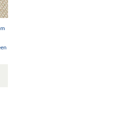
om
een