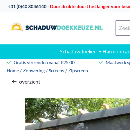
Cookievoorkeuren zijn beschikbaar. Kies instellingen of sta
​
+31 (0)40 3046140 -
Door drukte duurt het langer voor bea
Zoeke
Schaduwdoeken
Harmonica
Gratis verzenden vanaf €25,00
Maatwerk sp
Home
/
Zonwering
/
Screens
/
Zipscreen
overzicht