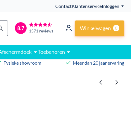
Contact
Klantenservice
Inloggen
Winkelwagen
8.7
0
1571 reviews
Afschermdoek
Toebehoren
Fysieke showroom
Meer dan 20 jaar ervaring