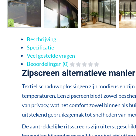
Beschrijving
Specificatie
Veel gestelde vragen
Beoordelingen (0)
Zipscreen alternatieve manie
Textiel schaduwoplossingen zijn modieus en zijn 
temperaturen. Een zipscreen biedt zowel besche
van privacy, wat het comfort zowel binnen als bu
uitstekend gebruiksgemak tot snelheden van meer
De aantrekkelijke ritsscreens zijn uiterst geschi
bovendien bijzonder geschikt voor het afsluiten 