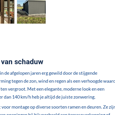
r van schaduw
in de afgelopen jaren erg gewild door de stijgende
rming tegen de zon, wind en regen als een verhoogde waar
iten vergroot. Met een elegante, moderne look en een
 dan 140 km/h heb je altijd de juiste zonwering.
kt voor montage op diverse soorten ramen en deuren. Ze zij
van openingen bij bijvoorbeeld een terrasoverkapping of