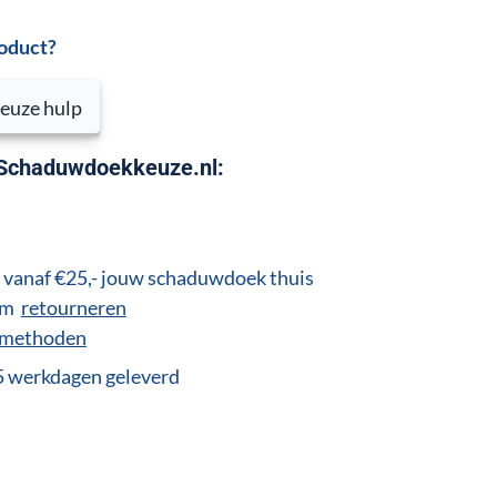
roduct?
euze hulp
 Schaduwdoekkeuze.nl:
vanaf €25,- jouw schaduwdoek thuis
 om
retourneren
lmethoden
25 werkdagen geleverd