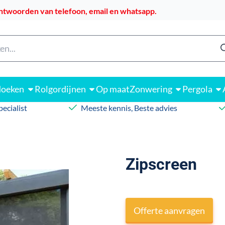
 alle cookies toe.
ntwoorden van telefoon, email en whatsapp.
n
doeken
Rolgordijnen
Op maat
Zonwering
Pergola
ecialist
Meeste kennis, Beste advies
Zipscreen
Offerte aanvragen