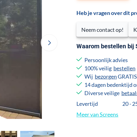
Heb je vragen over dit p
Neem contact op!
K
Waarom bestellen bij
Persoonlijk advies
100% veilig
bestellen
Wij
bezorgen
GRATIS 
14 dagen bedenktijd
Diverse veilige
betaa
Levertijd
20 - 
Meer van Screens