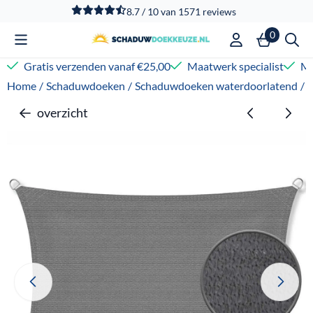
Cookievoorkeuren zijn beschikbaar. Kies instellingen of sta
8.7 / 10
van
1571
reviews
0
Gratis verzenden vanaf €25,00
Maatwerk specialist
Me
Home
/
Schaduwdoeken
/
Schaduwdoeken waterdoorlatend
/
overzicht