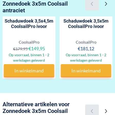
Zonnedoek 3x5m Coolsail
antraciet
Schaduwdoek 3,5x4,5m
Schaduwdoek 3,5x5m
CoolsailPro ivoor
CoolsailPro ivoor
Merk:
Merk:
CoolsailPro
CoolsailPro
Van 179,95 voor 149,95
Prijs: 181,12
€149,95
€181,12
€179,95
Op voorraad, binnen 1 - 2
Op voorraad, binnen 1 - 2
werkdagen geleverd
werkdagen geleverd
In winkelmand
In winkelmand
Alternatieve artikelen voor
Zonnedoek 3x5m Coolsail