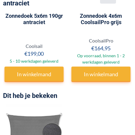
antraciet
Zonnedoek 5x6m 190gr
Zonnedoek 4x6m
antraciet
CoolsailPro grijs
Merk:
CoolsailPro
Merk:
Coolsail
Prijs: 164,95
€164,95
Prijs: 199,00
€199,00
Op voorraad, binnen 1 - 2
5 - 10 werkdagen geleverd
werkdagen geleverd
In winkelmand
In winkelmand
Dit heb je bekeken