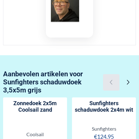
Aanbevolen artikelen voor
Sunfighters schaduwdoek
3,5x5m grijs
Zonnedoek 2x5m
Sunfighters
Coolsail zand
schaduwdoek 2x4m wit
Merk:
Sunfighters
Merk:
Coolsail
Prijs: 124,95
€124,95