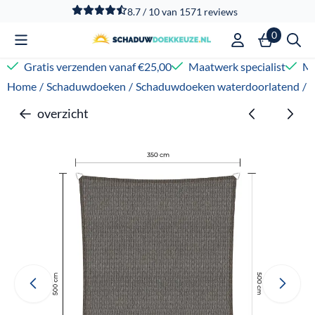
Cookievoorkeuren zijn beschikbaar. Kies instellingen of sta
8.7 / 10
van
1571
reviews
0
Gratis verzenden vanaf €25,00
Maatwerk specialist
Me
Home
/
Schaduwdoeken
/
Schaduwdoeken waterdoorlatend
/
overzicht