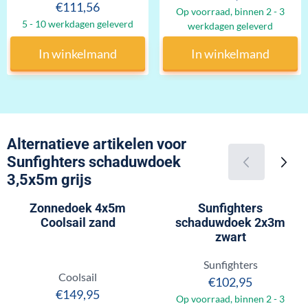
Prijs: 111,56
€111,56
Op voorraad, binnen 2 - 3
5 - 10 werkdagen geleverd
werkdagen geleverd
In winkelmand
In winkelmand
Alternatieve artikelen voor
Sunfighters schaduwdoek
3,5x5m grijs
Zonnedoek 4x5m
Sunfighters
Coolsail zand
schaduwdoek 2x3m
zwart
Merk:
Sunfighters
Merk:
Coolsail
Prijs: 102,95
€102,95
Prijs: 149,95
€149,95
Op voorraad, binnen 2 - 3