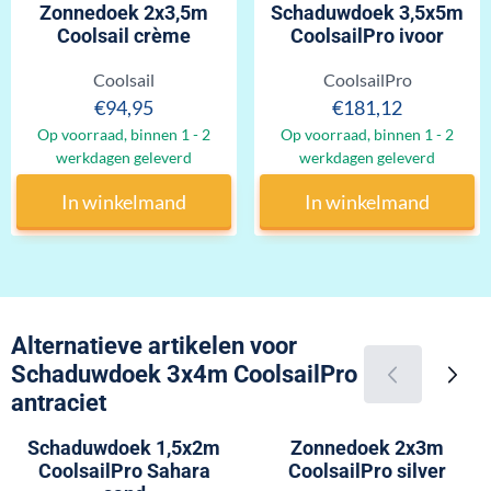
Zonnedoek 2x3,5m
Schaduwdoek 3,5x5m
Coolsail crème
CoolsailPro ivoor
Merk:
Merk:
Coolsail
CoolsailPro
Prijs: 94,95
Prijs: 181,12
€94,95
€181,12
Op voorraad, binnen 1 - 2
Op voorraad, binnen 1 - 2
werkdagen geleverd
werkdagen geleverd
In winkelmand
In winkelmand
Alternatieve artikelen voor
Schaduwdoek 3x4m CoolsailPro
antraciet
Schaduwdoek 1,5x2m
Zonnedoek 2x3m
CoolsailPro Sahara
CoolsailPro silver