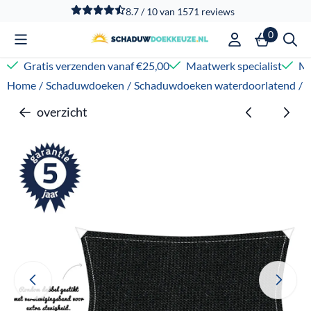
Cookievoorkeuren zijn beschikbaar. Kies instellingen of sta
8.7 / 10
van
1571
reviews
0
Gratis verzenden vanaf €25,00
Maatwerk specialist
Me
Home
/
Schaduwdoeken
/
Schaduwdoeken waterdoorlatend
/
overzicht