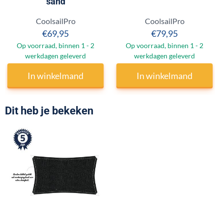
sand
Merk:
Merk:
CoolsailPro
CoolsailPro
Prijs: 69,95
Prijs: 79,95
€69,95
€79,95
Op voorraad, binnen 1 - 2
Op voorraad, binnen 1 - 2
werkdagen geleverd
werkdagen geleverd
In winkelmand
In winkelmand
Dit heb je bekeken