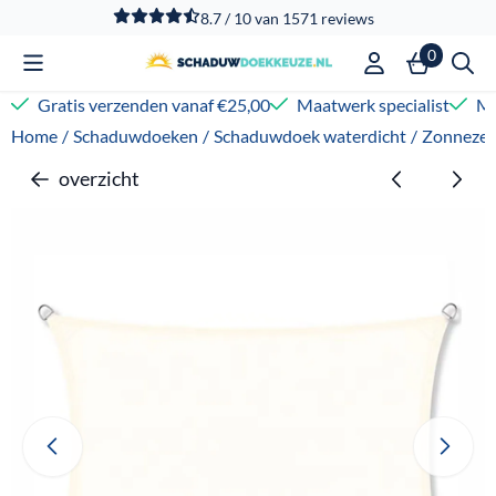
Cookievoorkeuren zijn beschikbaar. Kies instellingen of sta
8.7 / 10
van
1571
reviews
0
Gratis verzenden vanaf €25,00
Maatwerk specialist
Me
Home
/
Schaduwdoeken
/
Schaduwdoek waterdicht
/
Zonnezei
overzicht