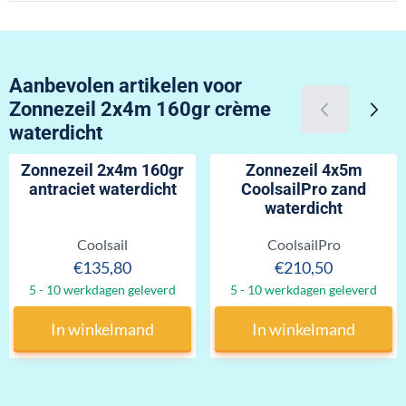
Aanbevolen artikelen voor
Zonnezeil 2x4m 160gr crème
waterdicht
Zonnezeil 2x4m 160gr
Zonnezeil 4x5m
antraciet waterdicht
CoolsailPro zand
waterdicht
Merk:
Merk:
Coolsail
CoolsailPro
Prijs: 135,80
Prijs: 210,50
€135,80
€210,50
5 - 10 werkdagen geleverd
5 - 10 werkdagen geleverd
In winkelmand
In winkelmand