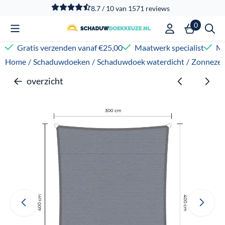
Cookievoorkeuren zijn beschikbaar. Kies instellingen of sta
8.7 / 10
van
1571
reviews
0
Gratis verzenden vanaf €25,00
Maatwerk specialist
Me
Home
/
Schaduwdoeken
/
Schaduwdoek waterdicht
/
Zonnezei
overzicht