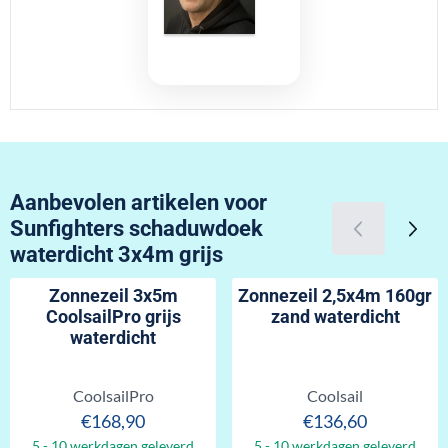
Aanbevolen artikelen voor
Sunfighters schaduwdoek
waterdicht 3x4m grijs
Zonnezeil 3x5m
Zonnezeil 2,5x4m 160gr
CoolsailPro grijs
zand waterdicht
waterdicht
Merk:
Merk:
CoolsailPro
Coolsail
Prijs: 168,90
Prijs: 136,60
€168,90
€136,60
5 - 10 werkdagen geleverd
5 - 10 werkdagen geleverd