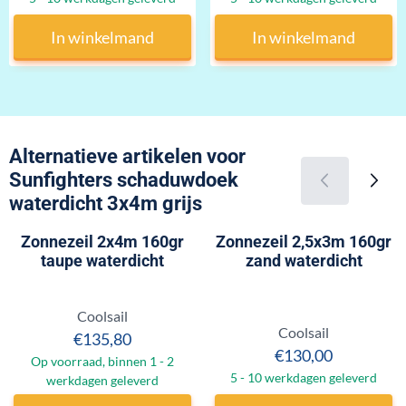
In winkelmand
In winkelmand
Alternatieve artikelen voor
Sunfighters schaduwdoek
waterdicht 3x4m grijs
Zonnezeil 2x4m 160gr
Zonnezeil 2,5x3m 160gr
taupe waterdicht
zand waterdicht
Merk:
Coolsail
Merk:
Coolsail
Prijs: 135,80
€135,80
Prijs: 130,00
€130,00
Op voorraad, binnen 1 - 2
5 - 10 werkdagen geleverd
werkdagen geleverd