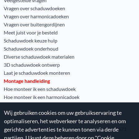
Veelgestelde vragen
Vragen over schaduwdoeken
Vragen over harmonicadoeken
Vragen over buitengordijnen
Meet juist voor je besteld
Schaduwdoek keuze hulp
Schaduwdoek onderhoud
Diverse schaduwdoek materialen
3D schaduwdoek ontwerp
Laat je schaduwdoek monteren
Montage handleiding
Hoe monteer ik een schaduwdoek
Hoe monteer ik een harmonicadoek
Wij gebruiken cookies om uw gebruikservaring te
optimaliseren, het webverkeer te analyseren en om
De waardering van www.schaduwdoekkeuze.nl bij
gerichte advertenties te kunnen tonen via derde
WebwinkelKeur Reviews
is 8.7/10 gebaseerd op 1571
reviews.
partijen. U kunt deze beheren door op "Cookie