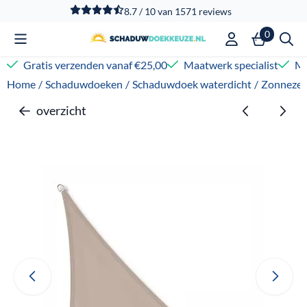
Cookievoorkeuren zijn beschikbaar. Kies instellingen of sta
8.7 / 10
van
1571
reviews
0
Gratis verzenden vanaf €25,00
Maatwerk specialist
Me
Home
/
Schaduwdoeken
/
Schaduwdoek waterdicht
/
Zonnezei
overzicht