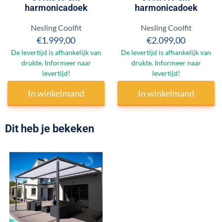
harmonicadoek
harmonicadoek
Merk:
Merk:
Nesling Coolfit
Nesling Coolfit
Prijs: 1 999,00
Prijs: 2 099,00
€1.999,00
€2.099,00
De levertijd is afhankelijk van
De levertijd is afhankelijk van
drukte. Informeer naar
drukte. Informeer naar
levertijd!
levertijd!
In winkelmand
In winkelmand
Dit heb je bekeken