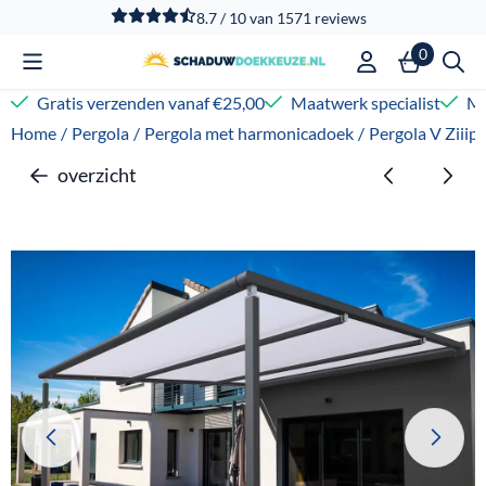
Cookievoorkeuren zijn beschikbaar. Kies instellingen of sta
8.7 / 10
van
1571
reviews
0
Gratis verzenden vanaf €25,00
Maatwerk specialist
Me
Home
/
Pergola
/
Pergola met harmonicadoek
/
Pergola V Ziiip
overzicht