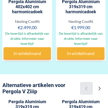
Pergola Aluminium
Pergola Aluminium
402x402 cm
319x319 cm
harmonicadoek
harmonicadoek
Merk:
Merk:
Nesling Coolfit
Nesling Coolfit
Prijs: 2 499,00
Prijs: 1 999,00
€2.499,00
€1.999,00
De levertijd is afhankelijk van
De levertijd is afhankelijk van
drukte. Informeer naar
drukte. Informeer naar
levertijd!
levertijd!
In winkelmand
In winkelmand
Alternatieve artikelen voor
Pergola V Ziiip
Pergola Aluminium
Pergola Aluminium
319x319 cm
319x419 cm