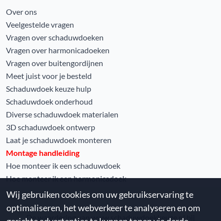
Over ons
Veelgestelde vragen
Vragen over schaduwdoeken
Vragen over harmonicadoeken
Vragen over buitengordijnen
Meet juist voor je besteld
Schaduwdoek keuze hulp
Schaduwdoek onderhoud
Diverse schaduwdoek materialen
3D schaduwdoek ontwerp
Laat je schaduwdoek monteren
Montage handleiding
Hoe monteer ik een schaduwdoek
Hoe monteer ik een harmonicadoek
Wij gebruiken cookies om uw gebruikservaring te
optimaliseren, het webverkeer te analyseren en om
De waardering van www.schaduwdoekkeuze.nl bij