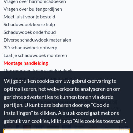
Vragen over harmonicadoeken
Vragen over buitengordijnen
Meet juist voor je besteld
Schaduwdoek keuze hulp
Schaduwdoek onderhoud
Diverse schaduwdoek materialen
3D schaduwdoek ontwerp
Laat je schaduwdoek monteren
Montage handleiding
Hoe monteer ik een schaduwdoek
Hoe monteer ik een harmonicadoek
Wij gebruiken cookies om uw gebruikservaring te
optimaliseren, het webverkeer te analyseren en om
gerichte advertenties te kunnen tonen via derde
De waardering van www.schaduwdoekkeuze.nl bij
partijen. U kunt deze beheren door op "Cookie
WebwinkelKeur Reviews
is 8.7/10 gebaseerd op 1571
instellingen" te klikken. Als u akkoord gaat met ons
reviews.
gebruik van cookies, klikt u op "Alle cookies toestaan".