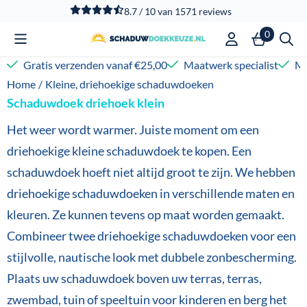
Cookievoorkeuren zijn beschikbaar. Kies instellingen of sta
8.7 / 10
van
1571
reviews
0
Gratis verzenden vanaf €25,00
Maatwerk specialist
Me
Home
/
Kleine, driehoekige schaduwdoeken
Schaduwdoek driehoek klein
Het weer wordt warmer. Juiste moment om een
driehoekige kleine schaduwdoek te kopen. Een
schaduwdoek hoeft niet altijd groot te zijn. We hebben
driehoekige schaduwdoeken in verschillende maten en
kleuren. Ze kunnen tevens op maat worden gemaakt.
Combineer twee driehoekige schaduwdoeken voor een
stijlvolle, nautische look met dubbele zonbescherming.
Plaats uw schaduwdoek boven uw terras, terras,
zwembad, tuin of speeltuin voor kinderen en berg het