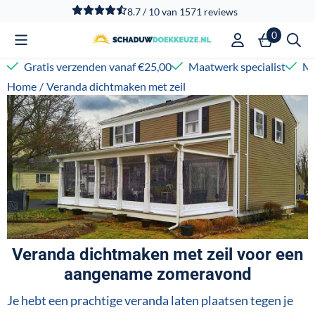
Cookievoorkeuren zijn beschikbaar. Kies instellingen of sta
8.7 / 10
van
1571
reviews
0
Gratis verzenden vanaf €25,00
Maatwerk specialist
Me
Home
/
Veranda dichtmaken met zeil
Veranda dichtmaken met zeil voor een
aangename zomeravond
Je hebt een prachtige veranda laten plaatsen tegen je