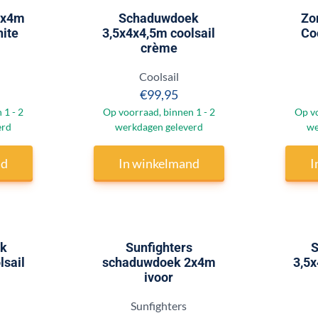
2x4m
Schaduwdoek
Zo
hite
3,5x4x4,5m coolsail
Co
crème
Merk:
Coolsail
 89,95
Prijs: 99,95
€99,95
 1 - 2
Op voorraad, binnen 1 - 2
Op vo
erd
werkdagen geleverd
we
nd
In winkelmand
I
k
Sunfighters
S
lsail
schaduwdoek 2x4m
3,5x
ivoor
Merk:
Sunfighters