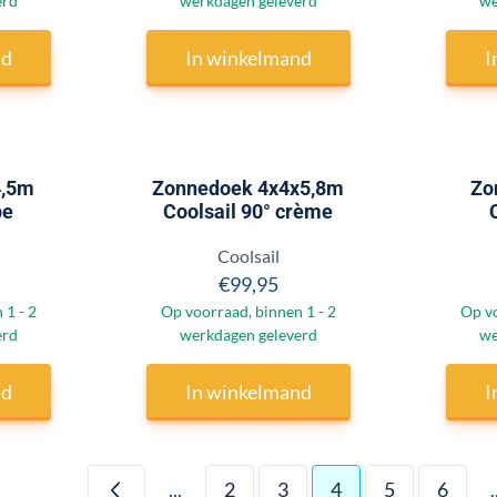
erd
werkdagen geleverd
we
nd
In winkelmand
I
4,5m
Zonnedoek 4x4x5,8m
Zo
pe
Coolsail 90° crème
Merk:
Coolsail
 95,00
Prijs: 99,95
€99,95
 1 - 2
Op voorraad, binnen 1 - 2
Op vo
erd
werkdagen geleverd
we
nd
In winkelmand
I
...
2
3
4
5
6
.