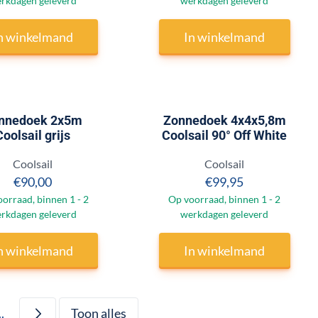
rkdagen geleverd
werkdagen geleverd
n winkelmand
In winkelmand
nnedoek 2x5m
Zonnedoek 4x4x5,8m
Coolsail grijs
Coolsail 90° Off White
Merk:
Merk:
Coolsail
Coolsail
Prijs: 90,00
Prijs: 99,95
€90,00
€99,95
orraad, binnen 1 - 2
Op voorraad, binnen 1 - 2
rkdagen geleverd
werkdagen geleverd
n winkelmand
In winkelmand
..
Toon alles