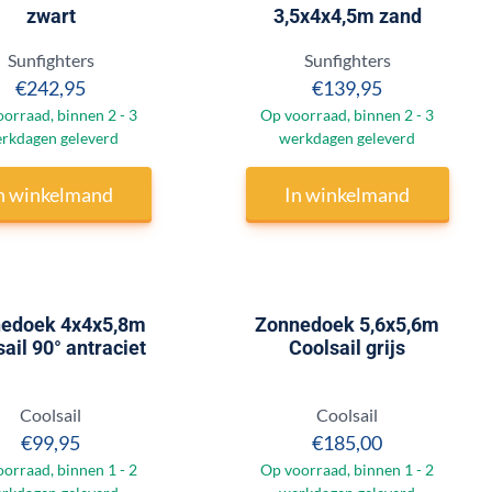
zwart
3,5x4x4,5m zand
Merk:
Merk:
Sunfighters
Sunfighters
Prijs: 242,95
Prijs: 139,95
€242,95
€139,95
orraad, binnen 2 - 3
Op voorraad, binnen 2 - 3
rkdagen geleverd
werkdagen geleverd
n winkelmand
In winkelmand
edoek 4x4x5,8m
Zonnedoek 5,6x5,6m
ail 90° antraciet
Coolsail grijs
Merk:
Merk:
Coolsail
Coolsail
Prijs: 99,95
Prijs: 185,00
€99,95
€185,00
orraad, binnen 1 - 2
Op voorraad, binnen 1 - 2