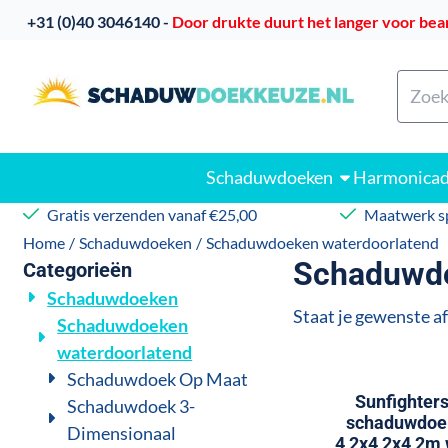
Cookievoorkeuren zijn beschikbaar. Kies instellingen of sta
​
+31 (0)40 3046140 -
Door drukte duurt het langer voor bea
Zoeke
Schaduwdoeken
Harmonica
Gratis verzenden vanaf €25,00
Maatwerk sp
Home
/
Schaduwdoeken
/
Schaduwdoeken waterdoorlatend
Schaduwdo
Categorieën
Schaduwdoeken
Staat je gewenste af
Schaduwdoeken
waterdoorlatend
Schaduwdoek Op Maat
Sunfighter
Schaduwdoek 3-
schaduwdoe
Dimensionaal
4,2x4,2x4,2m 