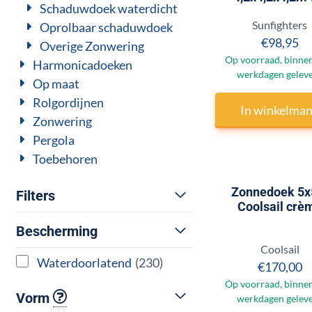
Schaduwdoek waterdicht
Merk:
Sunfighters
Oprolbaar schaduwdoek
Prijs:
€98,95
Overige Zonwering
Op voorraad, binnen
Harmonicadoeken
werkdagen gelev
Op maat
Rolgordijnen
In winkelma
Zonwering
Pergola
Toebehoren
Zonnedoek 5
Filters
Coolsail crè
Bescherming
Merk:
Coolsail
Waterdoorlatend
(230)
Prijs:
€170,00
Op voorraad, binnen
Vorm
werkdagen gelev