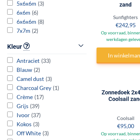
5x6x6m
(3)
zand
6x6m
(6)
Merk:
Sunfighters
6x6x6m
(8)
Prijs:
€242,95
7x7m
(2)
Op voorraad, binnen
werkdagen gelev
Kleur
In winkelma
Antraciet
(33)
Blauw
(2)
Camel dust
(3)
Charcoal Grey
(1)
Zonnedoek 2x
Crème
(17)
Coolsail zan
Grijs
(39)
Ivoor
(37)
Merk:
Coolsail
Kokos
(3)
Prijs:
€95,00
Off White
(3)
Op voorraad, binnen