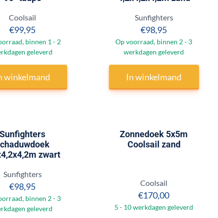
Merk:
Merk:
Coolsail
Sunfighters
Prijs: 99,95
Prijs: 98,95
€99,95
€98,95
orraad, binnen 1 - 2
Op voorraad, binnen 2 - 3
rkdagen geleverd
werkdagen geleverd
n winkelmand
In winkelmand
Sunfighters
Zonnedoek 5x5m
schaduwdoek
Coolsail zand
x4,2x4,2m zwart
Merk:
Sunfighters
Merk:
Coolsail
Prijs: 98,95
€98,95
Prijs: 170,00
€170,00
orraad, binnen 2 - 3
5 - 10 werkdagen geleverd
rkdagen geleverd