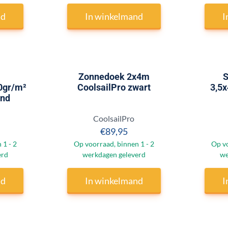
nd
In winkelmand
I
Zonnedoek 2x4m
S
0gr/m²
CoolsailPro zwart
3,5x
and
Merk:
CoolsailPro
 99,95
Prijs: 89,95
€89,95
 1 - 2
Op voorraad, binnen 1 - 2
Op vo
erd
werkdagen geleverd
we
nd
In winkelmand
I