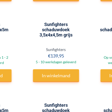
s
Sunfighters
5x5m
schaduwdoek
schad
3,5x4x4,5m grijs
Merk:
Sunfighters
 242,95
Prijs: 139,95
€139,95
 1 - 2
Op vo
5 - 10 werkdagen geleverd
erd
we
nd
In winkelmand
I
s
Sunfighters
5x5m
schaduwdoek
sch