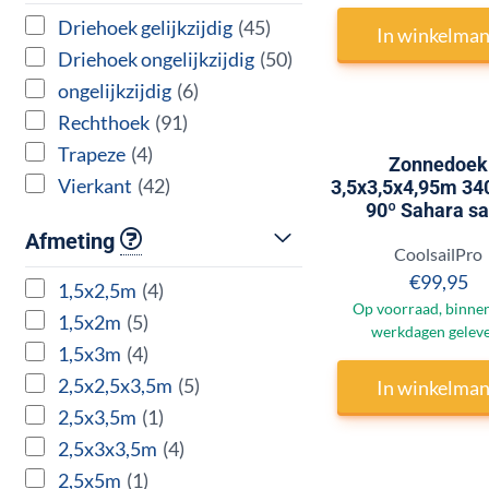
Driehoek gelijkzijdig
(45)
In winkelma
Driehoek ongelijkzijdig
(50)
ongelijkzijdig
(6)
Rechthoek
(91)
Trapeze
(4)
Zonnedoek
Vierkant
(42)
3,5x3,5x4,95m 34
90º Sahara s
Afmeting
Merk:
CoolsailPro
Prijs:
€99,95
1,5x2,5m
(4)
Op voorraad, binnen
1,5x2m
(5)
werkdagen gelev
1,5x3m
(4)
2,5x2,5x3,5m
(5)
In winkelma
2,5x3,5m
(1)
2,5x3x3,5m
(4)
2,5x5m
(1)