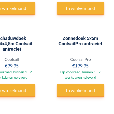
n winkelmand
In winkelmand
chaduwdoek
Zonnedoek 5x5m
4x4,5m Coolsail
CoolsailPro antraciet
antraciet
Merk:
Merk:
Coolsail
CoolsailPro
Prijs: 99,95
Prijs: 199,95
€99,95
€199,95
orraad, binnen 1 - 2
Op voorraad, binnen 1 - 2
rkdagen geleverd
werkdagen geleverd
n winkelmand
In winkelmand