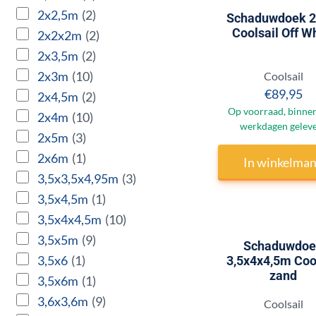
2x2,5m
(2)
Schaduwdoek 
Coolsail Off W
2x2x2m
(2)
2x3,5m
(2)
2x3m
(10)
Merk:
Coolsail
Prijs:
€89,95
2x4,5m
(2)
Op voorraad, binnen
2x4m
(10)
werkdagen gelev
2x5m
(3)
2x6m
(1)
In winkelma
3,5x3,5x4,95m
(3)
3,5x4,5m
(1)
3,5x4x4,5m
(10)
3,5x5m
(9)
Schaduwdoe
3,5x6
(1)
3,5x4x4,5m Coo
zand
3,5x6m
(1)
3,6x3,6m
(9)
Merk:
Coolsail