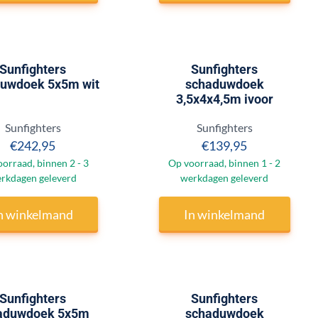
Sunfighters
Sunfighters
uwdoek 5x5m wit
schaduwdoek
3,5x4x4,5m ivoor
Merk:
Merk:
Sunfighters
Sunfighters
Prijs: 242,95
Prijs: 139,95
€242,95
€139,95
orraad, binnen 2 - 3
Op voorraad, binnen 1 - 2
rkdagen geleverd
werkdagen geleverd
n winkelmand
In winkelmand
Sunfighters
Sunfighters
aduwdoek 5x5m
schaduwdoek