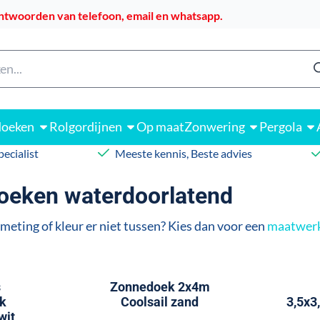
 alle cookies toe.
ntwoorden van telefoon, email en whatsapp.
n
doeken
Rolgordijnen
Op maat
Zonwering
Pergola
ecialist
Meeste kennis, Beste advies
eken waterdoorlatend
meting of kleur er niet tussen? Kies dan voor een
maatwer
s
Zonnedoek 2x4m
k
Coolsail zand
3,5x3
wit