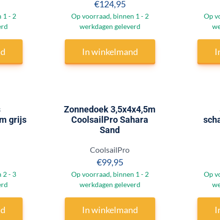
 99,95
Prijs: 124,95
€124,95
 1 - 2
Op voorraad, binnen 1 - 2
Op vo
erd
werkdagen geleverd
we
nd
In winkelmand
I
s
Zonnedoek 3,5x4x4,5m
 grijs
CoolsailPro Sahara
sch
Sand
Merk:
CoolsailPro
 242,95
Prijs: 99,95
€99,95
 2 - 3
Op voorraad, binnen 1 - 2
Op vo
erd
werkdagen geleverd
we
nd
In winkelmand
I