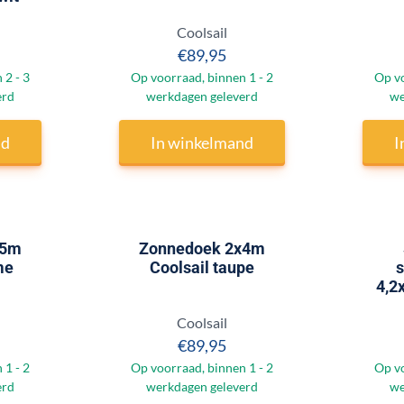
Merk:
Coolsail
 98,95
Prijs: 89,95
€89,95
 2 - 3
Op voorraad, binnen 1 - 2
Op vo
erd
werkdagen geleverd
we
nd
In winkelmand
I
x5m
Zonnedoek 2x4m
me
Coolsail taupe
4,2
Merk:
Coolsail
 170,00
Prijs: 89,95
€89,95
 1 - 2
Op voorraad, binnen 1 - 2
Op vo
erd
werkdagen geleverd
we