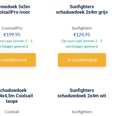
nnedoek 5x5m
Sunfighters
olsailPro ivoor
schaduwdoek 2x4m grijs
Merk:
Merk:
CoolsailPro
Sunfighters
Prijs: 199,95
Prijs: 124,95
€199,95
€124,95
orraad, binnen 1 - 2
Op voorraad, binnen 2 - 3
rkdagen geleverd
werkdagen geleverd
n winkelmand
In winkelmand
chaduwdoek
Sunfighters
4x4,5m Coolsail
schaduwdoek 2x4m wit
taupe
Merk:
Merk:
Coolsail
Sunfighters