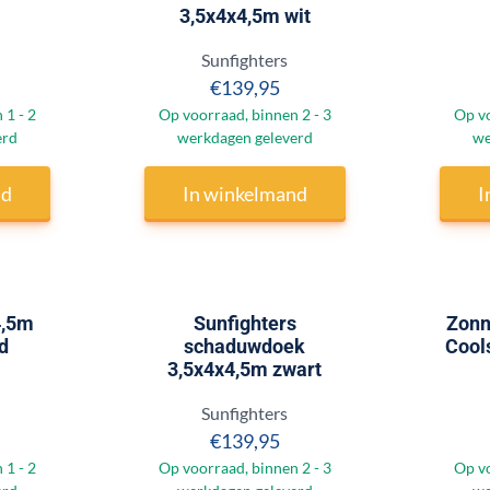
3,5x4x4,5m wit
Merk:
Sunfighters
 242,95
Prijs: 139,95
€139,95
 1 - 2
Op voorraad, binnen 2 - 3
Op vo
erd
werkdagen geleverd
we
nd
In winkelmand
I
4,5m
Sunfighters
Zonn
d
schaduwdoek
Cools
3,5x4x4,5m zwart
Merk:
Sunfighters
 95,00
Prijs: 139,95
€139,95
 1 - 2
Op voorraad, binnen 2 - 3
Op vo