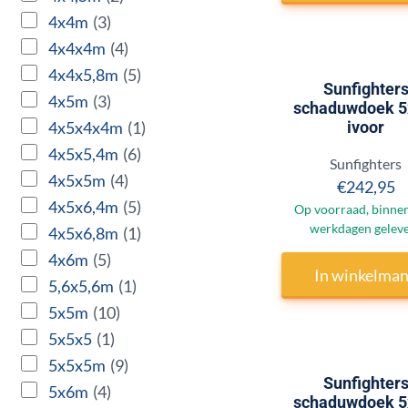
4x4m
(3)
4x4x4m
(4)
4x4x5,8m
(5)
Sunfighter
4x5m
(3)
schaduwdoek 
4x5x4x4m
(1)
ivoor
4x5x5,4m
(6)
Merk:
Sunfighters
4x5x5m
(4)
Prijs:
€242,95
4x5x6,4m
(5)
Op voorraad, binnen
werkdagen gelev
4x5x6,8m
(1)
4x6m
(5)
In winkelma
5,6x5,6m
(1)
5x5m
(10)
5x5x5
(1)
5x5x5m
(9)
Sunfighter
5x6m
(4)
schaduwdoek 