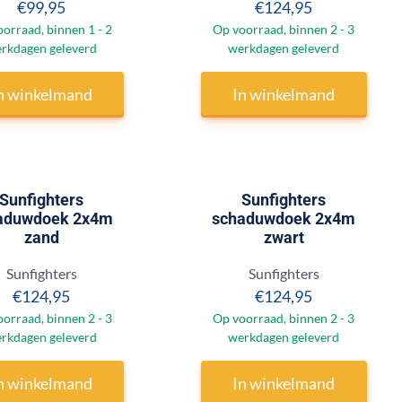
Prijs: 99,95
Prijs: 124,95
€99,95
€124,95
orraad, binnen 1 - 2
Op voorraad, binnen 2 - 3
rkdagen geleverd
werkdagen geleverd
n winkelmand
In winkelmand
Sunfighters
Sunfighters
aduwdoek 2x4m
schaduwdoek 2x4m
zand
zwart
Merk:
Merk:
Sunfighters
Sunfighters
Prijs: 124,95
Prijs: 124,95
€124,95
€124,95
orraad, binnen 2 - 3
Op voorraad, binnen 2 - 3
rkdagen geleverd
werkdagen geleverd
n winkelmand
In winkelmand