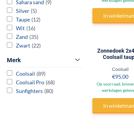
werkdagen gelev
Sahara sand
(9)
Silver
(5)
In winkelma
Taupe
(12)
Wit
(16)
Zand
(35)
Zwart
(22)
Zonnedoek 2x
Coolsail tau
Merk
Merk:
Coolsail
Coolsail
(89)
Prijs:
€95,00
Coolsail Pro
(68)
Op voorraad, binnen
Sunfighters
(80)
werkdagen gelev
In winkelma