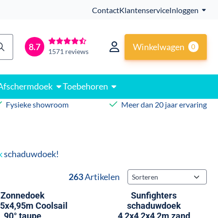
Contact
Klantenservice
Inloggen
Winkelwagen
8.7
0
1571 reviews
Afschermdoek
Toebehoren
Fysieke showroom
Meer dan 20 jaar ervaring
k
schaduwdoek!
Sorteermethode
263
Artikelen
Zonnedoek
Sunfighters
,5x4,95m Coolsail
schaduwdoek
90° taupe
4,2x4,2x4,2m zand