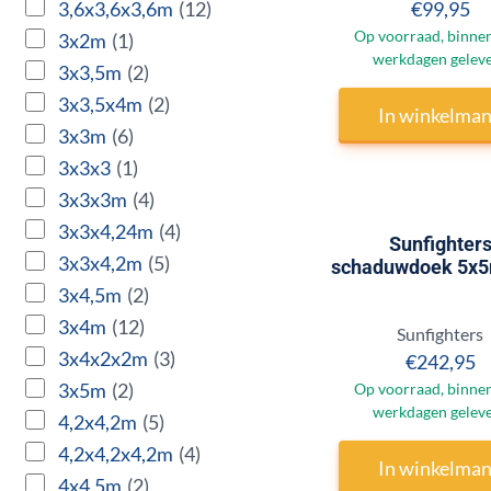
Prijs:
3,6x3,6x3,6m
(12)
€99,95
Op voorraad, binnen
3x2m
(1)
werkdagen gelev
3x3,5m
(2)
3x3,5x4m
(2)
In winkelma
3x3m
(6)
3x3x3
(1)
3x3x3m
(4)
3x3x4,24m
(4)
Sunfighter
3x3x4,2m
(5)
schaduwdoek 5x5m
3x4,5m
(2)
3x4m
(12)
Merk:
Sunfighters
3x4x2x2m
(3)
Prijs:
€242,95
3x5m
(2)
Op voorraad, binnen
werkdagen gelev
4,2x4,2m
(5)
4,2x4,2x4,2m
(4)
In winkelma
4x4,5m
(2)